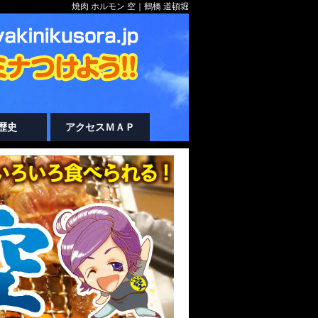
焼肉 ホルモン 空｜鶴橋 道頓堀
歴史
アクセスＭＡＰ